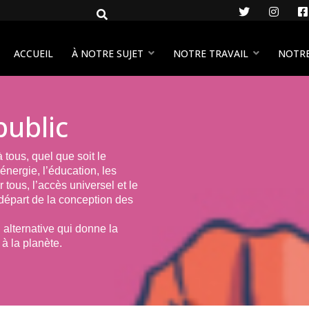
Twitter
Insta
ACCUEIL
À NOTRE SUJET
NOTRE TRAVAIL
NOTR
public
 tous, quel que soit le
énergie, l’éducation, les
tous, l’accès universel et le
 départ de la conception des
 alternative qui donne la
 à la planète.