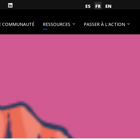
gram
Facebook
LinkedIn
Sélectionnez votre lan
ES
FR
EN
YouTube
E COMMUNAUTÉ
RESSOURCES
PASSER À L'ACTION