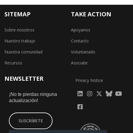
SITEMAP
TAKE ACTION
Sobre nosotros
Apoyanos
Nuestro trabajo
Contacto
Nuestra comunidad
Voluntariado
Recursos
Asociate
NEWSLETTER
Privacy Notice
fab
fab
fab
¡No te pierdas ninguna
actualización!
fa-
fa-
fa-
fab
fab
linkedin
instagram
x-
fa-
fa-
SUSCRÍBETE
twitter
yout
facebook-