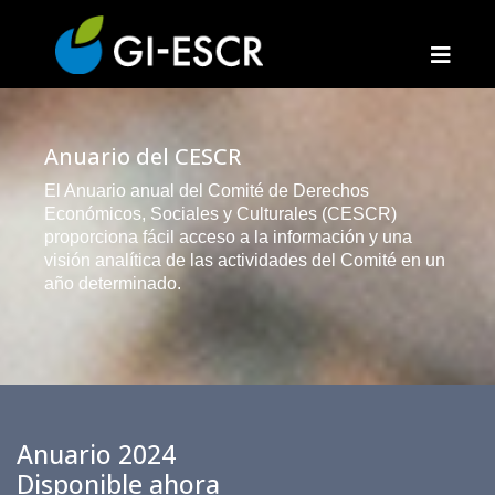
Anuario del CESCR
El Anuario anual del Comité de Derechos
Económicos, Sociales y Culturales (CESCR)
proporciona fácil acceso a la información y una
visión analítica de las actividades del Comité en un
año determinado.
Anuario 2024
Disponible ahora