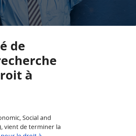
té de
recherche
roit à
conomic, Social and
), vient de terminer la
pour le droit à