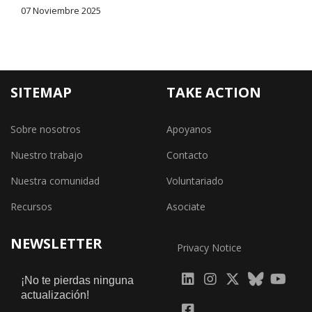
07 Noviembre 2025
SITEMAP
TAKE ACTION
Sobre nosotros
Apoyanos
Nuestro trabajo
Contacto
Nuestra comunidad
Voluntariado
Recursos
Asociate
NEWSLETTER
Privacy Notice
fab
fab
fab
¡No te pierdas ninguna
actualización!
fa-
fa-
fa-
fab
fab