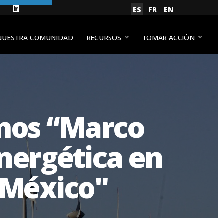
gram
Facebook
LinkedIn
Seleccione su idioma
ES
FR
EN
YouTube
NUESTRA COMUNIDAD
RECURSOS
TOMAR ACCIÓN
amos “Marco
energética en
y México"