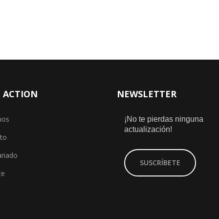
 ACTION
NEWSLETTER
nos
¡No te pierdas ninguna
actualización!
to
ariado
SUSCRÍBETE
te