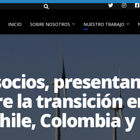
Twitter
Insta
INICIO
SOBRE NOSOTROS
NUESTRO TRABAJO
socios, present
re la transición 
Chile, Colombia 