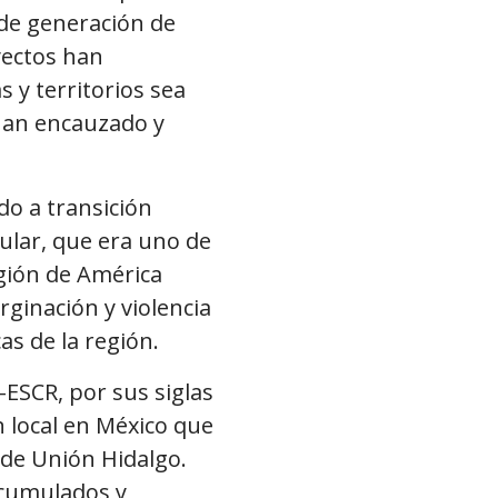
 de generación de
yectos han
s y territorios sea
 han encauzado y
do a transición
cular, que era uno de
gión de América
rginación y violencia
as de la región.
-ESCR, por sus siglas
n local en México que
d de Unión Hidalgo.
acumulados y