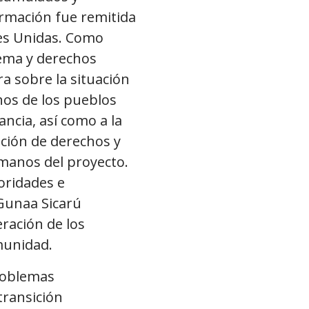
ormación fue remitida
nes Unidas. Como
rema y derechos
ra sobre la situación
hos de los pueblos
ncia, así como a la
ación de derechos y
umanos del proyecto.
oridades e
 Gunaa Sicarú
ración de los
munidad.
problemas
transición