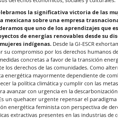
us derechos económicos, sociales y culturales.
lebramos la significativa victoria de las mu
a mexicana sobre una empresa trasnaciona
ideramos que uno de los aprendizajes que e
royectos de energías renovables desde su d
 mujeres indígenas.
Desde la GI-ESCR exhorta
r su compromiso por los derechos humanos de
edidas concretas a favor de la transición energ
te los derechos de las comunidades. Como alte
ica energética mayormente dependiente de combu
cer la política climática y cumplir con las meta
ra avanzar con urgencia en la descarbonización
 Es un quehacer urgente repensar el paradigma
ión energética feminista con perspectiva de d
íticas extractivas presentes en las industrias de