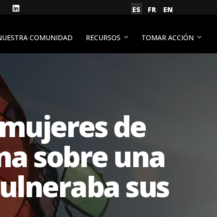
gram
Facebook
LinkedIn
Seleccione su idioma
ES
FR
EN
YouTube
NUESTRA COMUNIDAD
RECURSOS
TOMAR ACCIÓN
s mujeres de
na sobre una
ulneraba sus