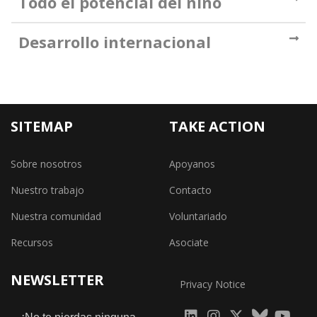
Todo el potencial del niño
Desarrollo internacional
SITEMAP
TAKE ACTION
Sobre nosotros
Apoyanos
Nuestro trabajo
Contacto
Nuestra comunidad
Voluntariado
Recursos
Asociate
NEWSLETTER
Privacy Notice
fab
fab
fab