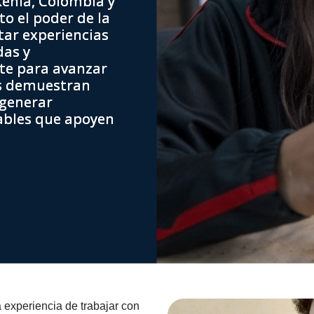
Kenia, Colombia y
o el poder de la
ar experiencias
das y
te para avanzar
vas demuestran
 generar
ables que apoyen
 experiencia de trabajar con