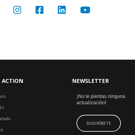
fab
fab
fab
fab
fab
fa-
fa-
fa-
fa-
fa-
twitter
instagram
facebook-
linkedin
youtube
square
 ACTION
NEWSLETTER
nos
¡No te pierdas ninguna
actualización!
to
ariado
SUSCRÍBETE
te