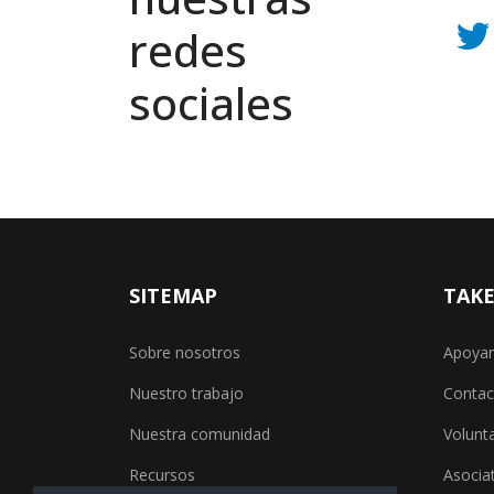
redes
sociales
SITEMAP
TAKE
Sobre nosotros
Apoya
Nuestro trabajo
Contac
Nuestra comunidad
Volunt
Recursos
Asocia