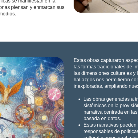
micas se manifiestan en la
sonas piensan y enmarcan sus
 medios.
Estas obras capturaron aspe
las formas tradicionales de 
las dimensiones culturales y 
hallazgos nos permitieron co
inexploradas, ampliando nues
Las obras generadas a tr
sistémicas en la provisió
narrativa centrada en l
basada en datos.
Estas narrativas pueden 
responsables de política
cultural y emocional a lo