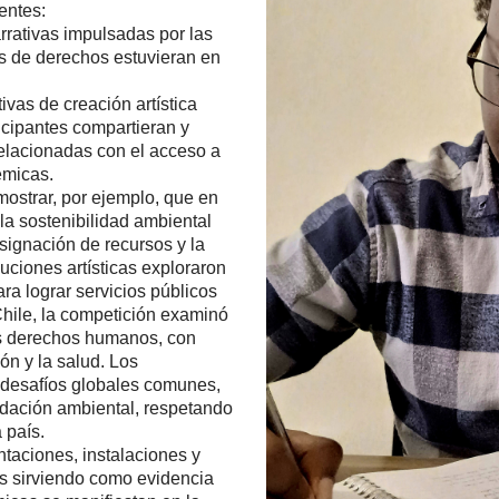
entes:
rrativas impulsadas por las
s de derechos estuvieran en
ivas de creación artística
icipantes compartieran y
relacionadas con el acceso a
témicas.
mostrar, por ejemplo, que en
la sostenibilidad ambiental
signación de recursos y la
buciones artísticas exploraron
ra lograr servicios públicos
Chile, la competición examinó
los derechos humanos, con
ón y la salud. Los
 desafíos globales comunes,
dación ambiental, respetando
 país.
ntaciones, instalaciones y
os sirviendo como evidencia