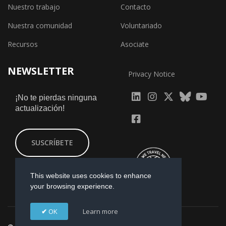
Nuestro trabajo
Contacto
Nuestra comunidad
Voluntariado
Recursos
Asociate
NEWSLETTER
Privacy Notice
fab
fab
fab
¡No te pierdas ninguna
actualización!
fa-
fa-
fa-
fab
fab
linkedin
instagram
x-
fa-
fa-
SUSCRÍBETE
twitter
yout
facebook-
square
This website uses cookies to enhance
your browsing experience.
OK
Learn more